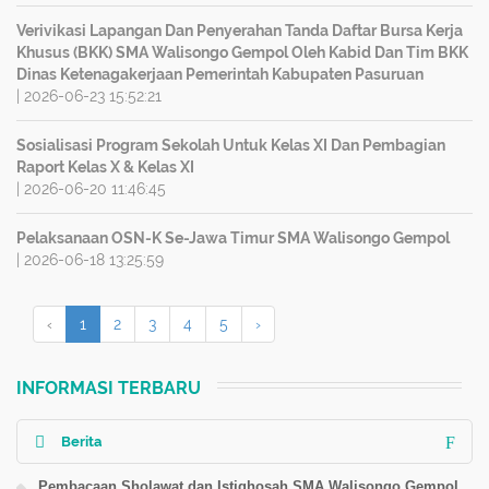
Verivikasi Lapangan Dan Penyerahan Tanda Daftar Bursa Kerja
Khusus (BKK) SMA Walisongo Gempol Oleh Kabid Dan Tim BKK
Dinas Ketenagakerjaan Pemerintah Kabupaten Pasuruan
| 2026-06-23 15:52:21
Sosialisasi Program Sekolah Untuk Kelas XI Dan Pembagian
Raport Kelas X & Kelas XI
| 2026-06-20 11:46:45
Pelaksanaan OSN-K Se-Jawa Timur SMA Walisongo Gempol
| 2026-06-18 13:25:59
‹
1
2
3
4
5
›
INFORMASI TERBARU
Berita
Pembacaan Sholawat dan Istighosah SMA Walisongo Gempol