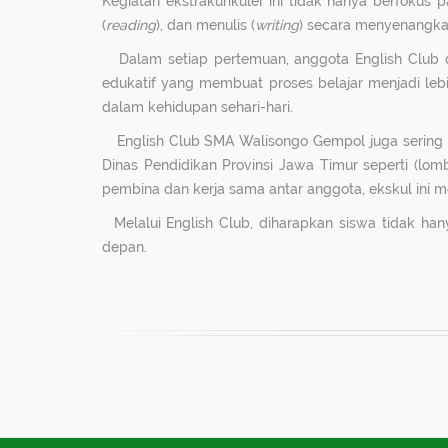
Kegiatan ekstrakurikuler ini tidak hanya berfokus
(
reading
), dan menulis (
writing
) secara menyenangkan
Dalam setiap pertemuan, anggota English Club diaj
edukatif yang membuat proses belajar menjadi lebi
dalam kehidupan sehari-hari.
English Club SMA Walisongo Gempol juga sering men
Dinas Pendidikan Provinsi Jawa Timur seperti (lom
pembina dan kerja sama antar anggota, ekskul ini me
Melalui English Club, diharapkan siswa tidak h
depan.